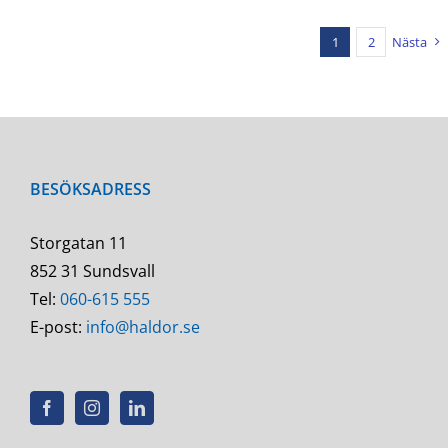
1
2
Nästa
BESÖKSADRESS
Storgatan 11
852 31 Sundsvall
Tel:
060-615 555
E-post:
info@haldor.se