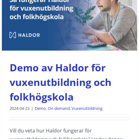
Demo av Haldor för vuxenutbildning
och folkhögskola
Demo
On demand
Vuxenutbildning
Demo av Haldor för
vuxenutbildning och
folkhögskola
2024-04-23
|
Demo
,
On demand
,
Vuxenutbildning
Vill du veta hur Haldor fungerar för