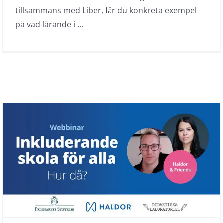
tillsammans med Liber, får du konkreta exempel
på vad lärande i ...
Webbinar: Inkluderande skola för
alla – hur då?
Haldor & friends
On demand
Webbinar