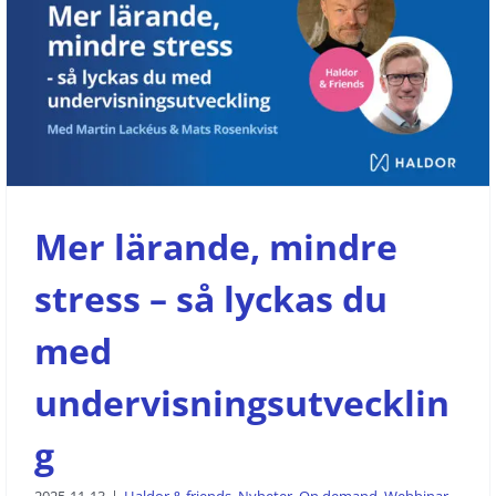
Mer lärande, mindre stress – så
lyckas du med
undervisningsutveckling
Haldor & friends
Nyheter
On demand
Webbinar
Mer lärande, mindre
stress – så lyckas du
med
undervisningsutvecklin
g
2025-11-13
|
Haldor & friends
,
Nyheter
,
On demand
,
Webbinar