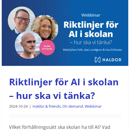
Riktlinjer för AI i skolan – hur ska vi
tänka?
Haldor & friends
On demand
Webbinar
Riktlinjer för AI i skolan
– hur ska vi tänka?
2024-10-24
|
Haldor & friends
,
On demand
,
Webbinar
Vilket förhållningssätt ska skolan ha till AI? Vad