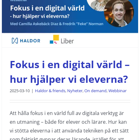
Fokus i en digital värld – hur hjälper
vi eleverna?
Haldor & friends
Nyheter
On demand
Webbinar
Fokus i en digital värld –
hur hjälper vi eleverna?
2025-03-10
|
Haldor & friends
,
Nyheter
,
On demand
,
Webbinar
Att hålla fokus i en värld full av digitala verktyg är
en utmaning – både för elever och lärare. Hur kan
vi stötta eleverna i att använda tekniken på ett sätt
som faktiskt gynnar deras lärande, istället för att ...