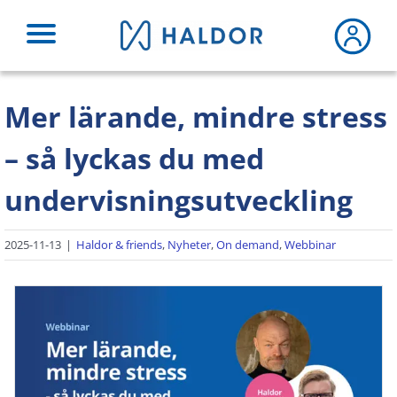
Fortsätt
till
innehållet
Mer lärande, mindre stress
– så lyckas du med
undervisningsutveckling
2025-11-13
|
Haldor & friends
,
Nyheter
,
On demand
,
Webbinar