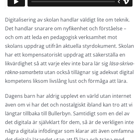
Digitalisering av skolan handlar väldigt lite om teknik.
Det handlar snarare om nyfikenhet och förståelse –
och om att leda en pedagogisk verksamhet mot
skolans uppdrag utifrån aktuella styrdokument. Skolan
har ett kompensatoriskt uppdrag att säkerställa en
likvärdighet så att varje elev inte bara lär sig
läsa-skriva-
räkna-samarbeta
utan också tillägnar sig adekvat digital
kompetens liksom livslång lust och förmåga att lära.
Dagens barn har aldrig upplevt en värld utan internet
även om vi har det och nostalgiskt ibland kan tro att vi
längtar tillbaka till Bullerbyn. Samtidigt som en del av
det digitala är självklart för dem, så är de verkligen inte
några digitala infödingar som klarar att även omfamna
det digitala lärandet utan att få lära och träna med