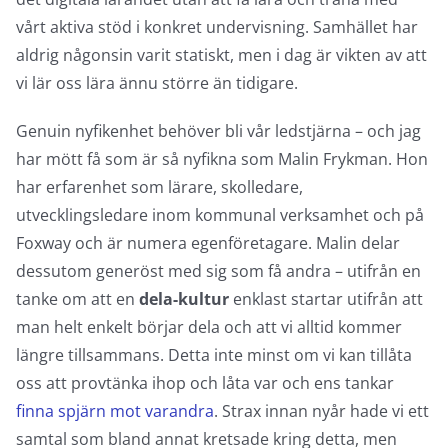
vårt aktiva stöd i konkret undervisning. Samhället har
aldrig någonsin varit statiskt, men i dag är vikten av att
vi lär oss lära ännu större än tidigare.
Genuin nyfikenhet behöver bli vår ledstjärna – och jag
har mött få som är så nyfikna som Malin Frykman. Hon
har erfarenhet som lärare, skolledare,
utvecklingsledare inom kommunal verksamhet och på
Foxway och är numera egenföretagare. Malin delar
dessutom generöst med sig som få andra – utifrån en
tanke om att en
dela-kultur
enklast startar utifrån att
man helt enkelt börjar dela och att vi alltid kommer
längre tillsammans. Detta inte minst om vi kan tillåta
oss att provtänka ihop och låta var och ens tankar
finna spjärn mot varandra
. Strax innan nyår hade vi ett
samtal som bland annat kretsade kring detta, men