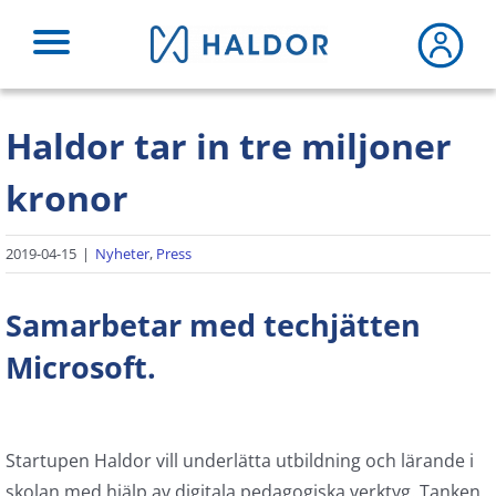
Fortsätt
till
innehållet
Haldor tar in tre miljoner
kronor
2019-04-15
|
Nyheter
,
Press
Samarbetar med techjätten
Microsoft.
Startupen Haldor vill underlätta utbildning och lärande i
skolan med hjälp av digitala pedagogiska verktyg. Tanken