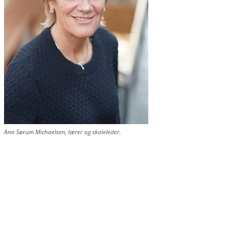
Ann Sørum Michaelsen, lærer og skoleleder.