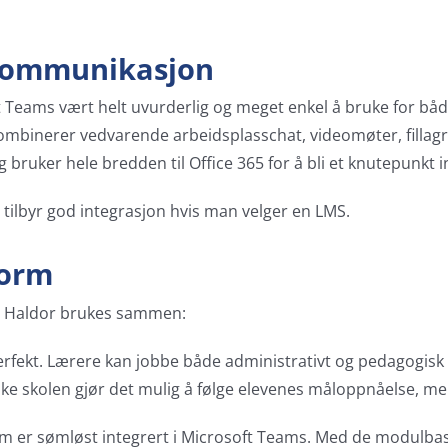
 kommunikasjon
t Teams vært helt uvurderlig og meget enkel å bruke for bå
inerer vedvarende arbeidsplasschat, videomøter, fillagring
bruker hele bredden til Office 365 for å bli et knutepunkt
tilbyr god integrasjon hvis man velger en LMS.
form
og Haldor brukes sammen:
erfekt. Lærere kan jobbe både administrativt og pedagogisk
ske skolen gjør det mulig å følge elevenes måloppnåelse, m
 er sømløst integrert i Microsoft Teams. Med de modulbase