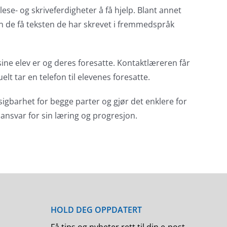
lese- og skriveferdigheter å få hjelp. Blant annet
 kan de få teksten de har skrevet i fremmedspråk
ine elev er og deres foresatte. Kontaktlæreren får
lt tar en telefon til elevenes foresatte.
sigbarhet for begge parter og gjør det enklere for
r ansvar for sin læring og progresjon.
Få tips og nyheter rett til din e-post