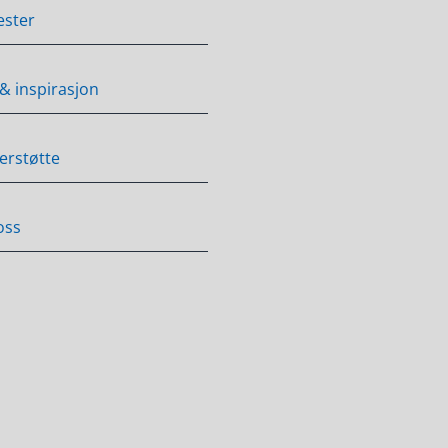
ester
 & inspirasjon
erstøtte
oss