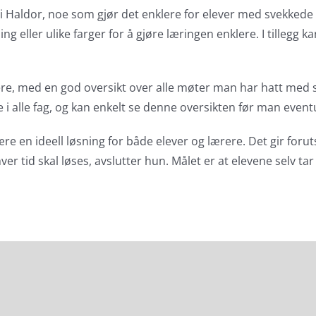
t i Haldor, noe som gjør det enklere for elever med svekkede 
ng eller ulike farger for å gjøre læringen enklere. I tillegg
ere, med en god oversikt over alle møter man har hatt med s
i alle fag, og kan enkelt se denne oversikten før man eventue
 en ideell løsning for både elever og lærere. Det gir forut
er tid skal løses, avslutter hun. Målet er at elevene selv ta