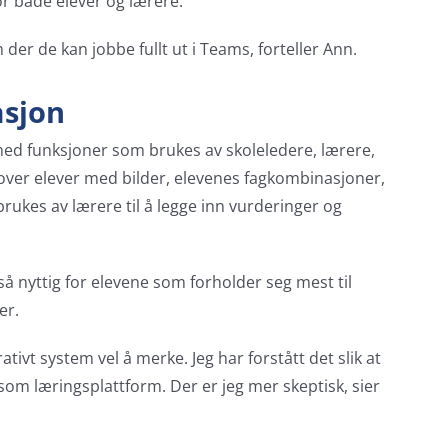
or både elever og lærere:
 der de kan jobbe fullt ut i Teams, forteller Ann.
asjon
med funksjoner som brukes av skoleledere, lærere,
er over elever med bilder, elevenes fagkombinasjoner,
rukes av lærere til å legge inn vurderinger og
 så nyttig for elevene som forholder seg mest til
er.
ivt system vel å merke. Jeg har forstått det slik at
 som læringsplattform. Der er jeg mer skeptisk, sier