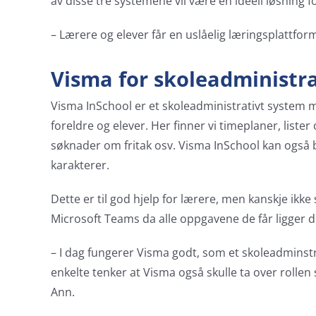
av disse tre systemene vil være en ideell løsning f
– Lærere og elever får en uslåelig læringsplattform
Visma for skoleadministr
Visma InSchool er et skoleadministrativt system 
foreldre og elever. Her finner vi timeplaner, list
søknader om fritak osv. Visma InSchool kan også b
karakterer.
Dette er til god hjelp for lærere, men kanskje ikke
Microsoft Teams da alle oppgavene de får ligger d
– I dag fungerer Visma godt, som et skoleadminstrat
enkelte tenker at Visma også skulle ta over rollen
Ann.