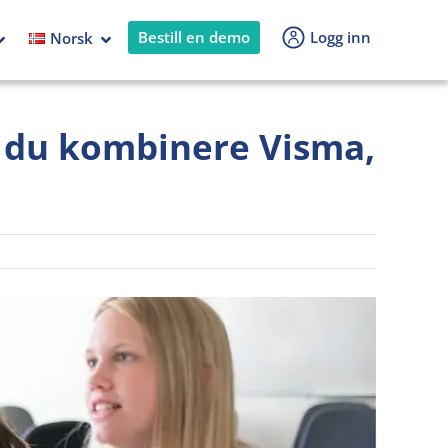
Bestill en demo
Logg inn
Norsk
n du kombinere Visma,