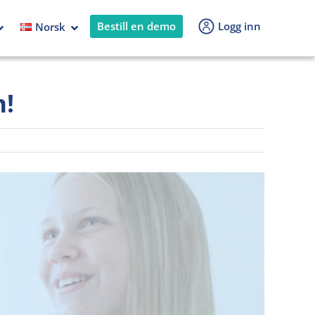
Bestill en demo
Logg inn
Norsk
n!