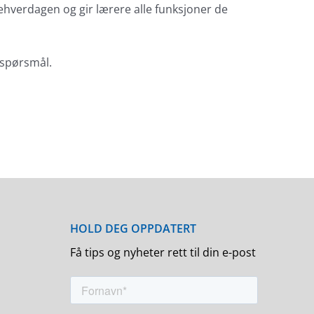
olehverdagen og gir lærere alle funksjoner de
e spørsmål.
Få tips og nyheter rett til din e-post