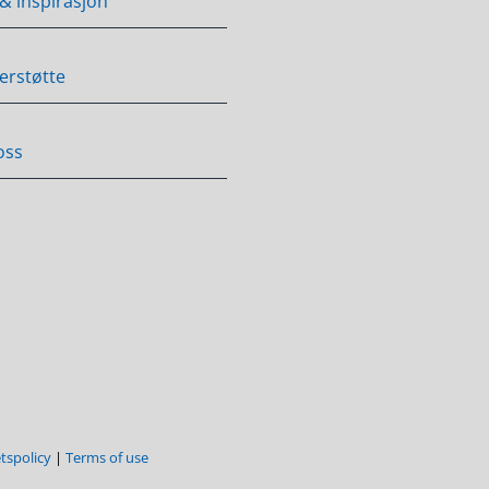
 & inspirasjon
erstøtte
oss
etspolicy
|
Terms of use