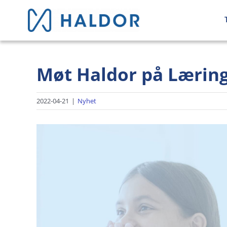
Skip
to
content
Møt Haldor på Læring 
2022-04-21
|
Nyhet