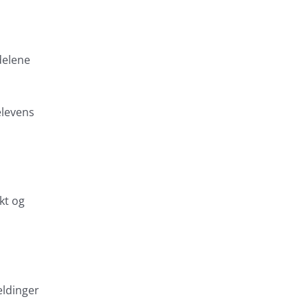
delene
elevens
kt og
eldinger