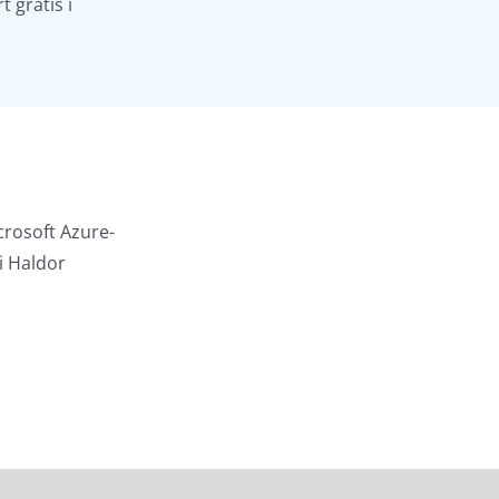
 gratis i
crosoft Azure-
i Haldor