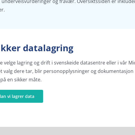
 underveisvurderinger og fravær. Oversiktssiden er inkludert
er.
ikker datalagring
velge lagring og drift i svenskeide datasentre eller i vår Mi
ket valg dere tar, blir personopplysninger og dokumentasjon 
på en sikker måte.
n vi lagrer data