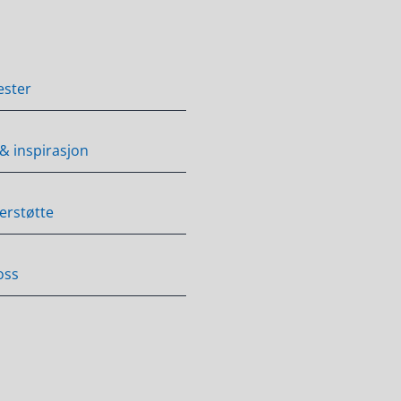
ester
 & inspirasjon
erstøtte
oss