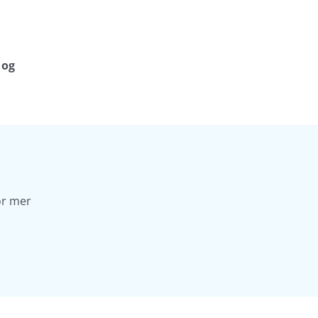
 og
or mer