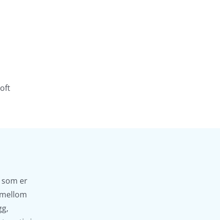
oft
t som er
e mellom
gg,